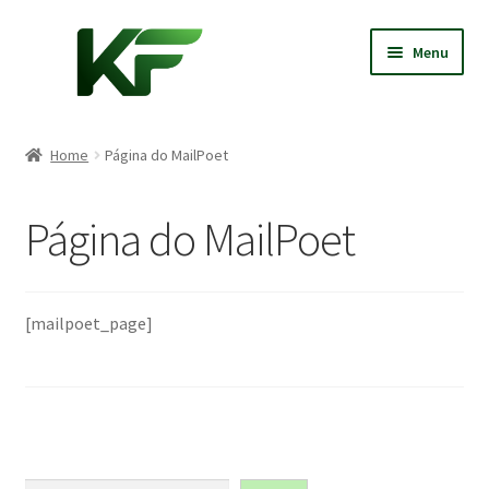
Skip
Skip
Menu
to
to
navigation
content
Início
Home
Página do MailPoet
Minha conta
Página do MailPoet
Carrinho
Pedidos
[mailpoet_page]
Loja